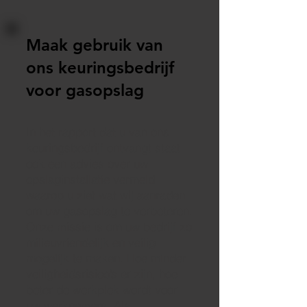
Maak gebruik van
ons keuringsbedrijf
voor gasopslag
In het rapport dat u van ons
keuringsbedrijf ontvangt staat
ook
een advies over uw
opslaginstallatie
vermeld
waarop u ziet wat wij aanraden
om uw gasopslag te verbeteren.
Onze missie is om uw bedrijf zo
milieuvriendelijk en veilig
mogelijk te maken. Hoe minder
veiligheidsrisico’s er zijn, hoe
beter de werkplek wordt voor
uw werknemers. Als