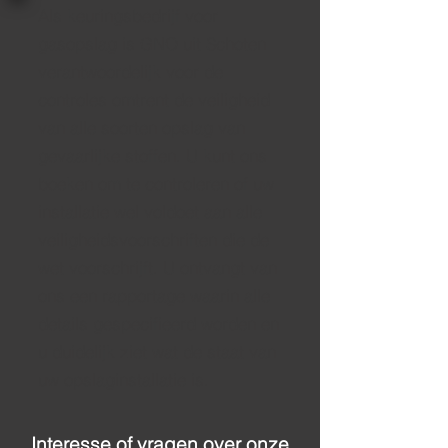
Als keuringsbedrijf voor
gasopslag is GNO uit Schoten
verantwoordelijk voor de
controles omtrent de veiligheid
van alle soorten opslag van
gevaarlijke stoffen. U kunt ons
boeken om te controleren of uw
installatie wel voldoet aan alle
veiligheidsvoorschriften die de
wet voorschrijft. U ontvangt van
ons een rapportage waarin alle
details gespecifieerd worden en
u duidelijk ziet wat de staat van
uw opslaginstallatie is.
Interesse of vragen over onze