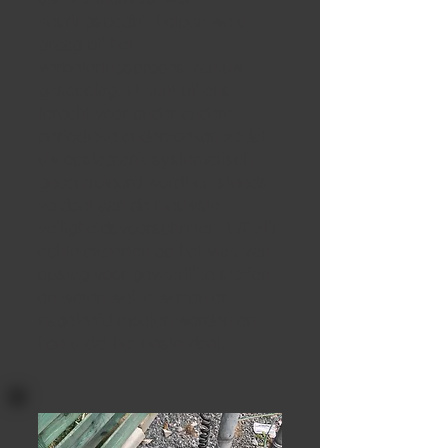
keuringsbedrijf helpen we u
graag bij het
verbeteringsproces van uw
gasopslag. U kunt bij ons
terecht voor onder andere
periodieke onderzoeken
zodat
uw opslagtank systematisch
gecontroleerd wordt en steeds
voldoet aan de nieuwste
veiligheidsvoorschriften. Wij zijn
echte
experten op het vlak van
opslag voor gevaarlijke stoffen
en weten welke wetten er
nageleefd moeten worden en
hoe u dat het beste doet.